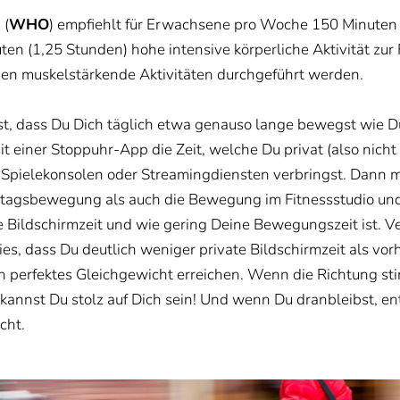
 (
WHO
) empfiehlt für Erwachsene pro Woche 150 Minuten
uten (1,25 Stunden) hohe intensive körperliche Aktivität z
gen muskelstärkende Aktivitäten durchgeführt werden.
, dass Du Dich täglich etwa genauso lange bewegst wie Du 
t einer Stoppuhr-App die Zeit, welche Du privat (also nicht 
Spielekonsolen oder Streamingdiensten verbringst. Dann mi
tagsbewegung als auch die Bewegung im Fitnessstudio und 
e Bildschirmzeit und wie gering Deine Bewegungszeit ist. V
es, dass Du deutlich weniger private Bildschirmzeit als vor
in perfektes Gleichgewicht erreichen. Wenn die Richtung st
annst Du stolz auf Dich sein! Und wenn Du dranbleibst, ents
cht.