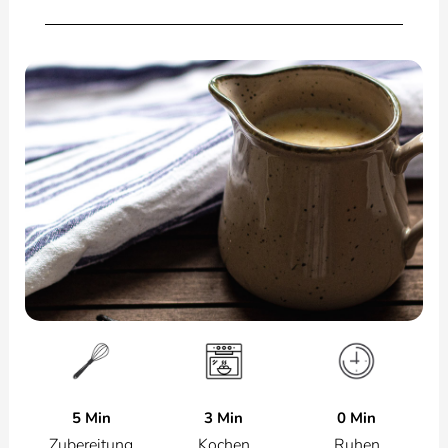
5 Min
0 Min
3 Min
Zubereitung
Ruhen
Kochen